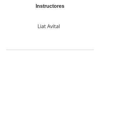
Instructores
Liat Avital
Precio
$360.00
Compartir